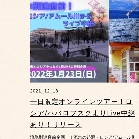
2021_12_18
一日限定オンラインツアー！ロ
シア/ハバロフスクよりLive中継
あり！リリース
流氷到達直前企画！！流氷の起源・ロシア/アムール川