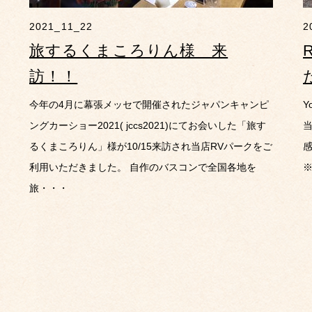
2021_11_22
2
旅するくまころりん様 来
訪！！
今年の4月に幕張メッセで開催されたジャパンキャンピ
Y
ングカーショー2021( jccs2021)にてお会いした「旅す
当
るくまころりん」様が10/15来訪され当店RVパークをご
利用いただきました。 自作のバスコンで全国各地を
※
旅・・・