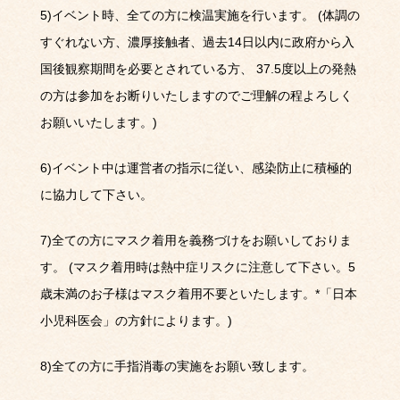
5)
イベント時、全ての方に検温実施を行います。
(
体調の
すぐれない方、濃厚接触者、過去
14
日以内に政府から入
国後観察期間を必要とされている方、
37.5
度以上の発熱
の方は参加をお断りいたしますのでご理解の程よろしく
お願いいたします。
)
6)
イベント中は運営者の指示に従い、感染防止に積極的
に協力して下さい。
7)
全ての方にマスク着用を義務づけをお願いしておりま
す。
(
マスク着用時は熱中症リスクに注意して下さい。
5
歳未満のお子様はマスク着用不要といたします。
*
「日本
小児科医会」の方針によります。
)
8)
全ての方に手指消毒の実施をお願い致します。