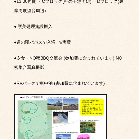
●13:00
再開
・
C
ブロック
(
神の子池周辺
)
・
D
ブロック
(
裏
摩周展望台周辺
)
●
護美処理施設搬入
●
道の駅パパスで入浴
※
実費
●
夕食・
NO
密
BBQ
交流会
(
参加費に含まれています
) NO
密集合写真撮影
●RV
パークで車中泊
(
参加費に含まれています
)