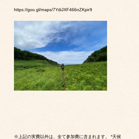
https://goo.gl/maps/7YdiJXF466nZKpir9
※
上記の実費以外は、全て参加費に含まれます。
*
天候