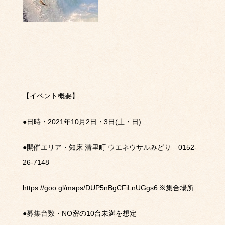
【イベント概要】
●
日時・
2021
年
10
月
2
日・
3
日
(
土・日
)
●
開催エリア・知床
清里町
ウエネウサルみどり
0152-
26-7148
https://goo.gl/maps/DUP5nBgCFiLnUGgs6
※
集合場所
●
募集台数・
NO
密の
10
台未満を想定