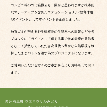
コンビニ等のゴミ箱撤去も⼀因かと思われますが根本的
なマナーアップを含めたエデュケーシ
ョナル
(
教育体験
型
)
イベントとして本イベントを企画しました。
放置ゴミが与える野⽣動植物の⽣態系への影響などを各
ブロックにてガイドとして伝える事で参加者様が発信者
となって拡散していただき次世代へ豊かな⾃然環境を維
持したままバトンを渡す為のプロジェクトになります。
ご賛同いただける方々のご参加を心よりお待ちしており
ます。
知床清里町 ウエネウサルみどり