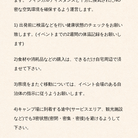
密な空気環境を確保するよう運営します。
1)
出発前に検温などを行い健康状態のチェックをお願い
致します。
(
イベントまでの
2
週間の体温記録をお願いし
ます
)
2)
食材や消耗品などの購入は、できるだけ自宅周辺で済
ませて下さい。
3)
県境をまたぐ移動については、イベント会場のある自
治体の指示に従うようお願いします。
4)
キャンプ場に到着する途中
(
サービスエリア、観光施設
など
)
でも
3
密状態
(
密閉・密集・密接
)
を避けるようして
下さい。