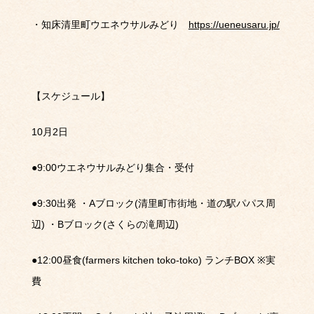
・知床清里町ウエネウサルみどり
https://ueneusaru.jp/
【スケジュール】
10
月
2
日
●9:00
ウエネウサルみどり集合・受付
●9:30
出発
・
A
ブロック
(
清里町市街地・道の駅パパス周
辺
)
・
B
ブロック
(
さくらの滝周辺
)
●12:00
昼食
(farmers kitchen toko-toko)
ランチ
BOX
※
実
費