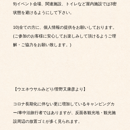
9)
イベント会場、関連施設、トイレなど屋内施設では
3
密
状態を避けるようにして下さい。
10)
全ての方に、個人情報の提供をお願いしております。
(
ご参加のお客様に安心してお楽しみして頂けるようご理
解・ご協力をお願い致します。
)
【ウエネウサルみどり
/
菅野又康彦より】
コロナ⻑期化に伴ない更に増加しているキャンピングカ
ー
/
⾞中泊旅⾏者ではありますが、反⾯各観光地・観光施
設周辺の放置ゴミが多く⾒られます。