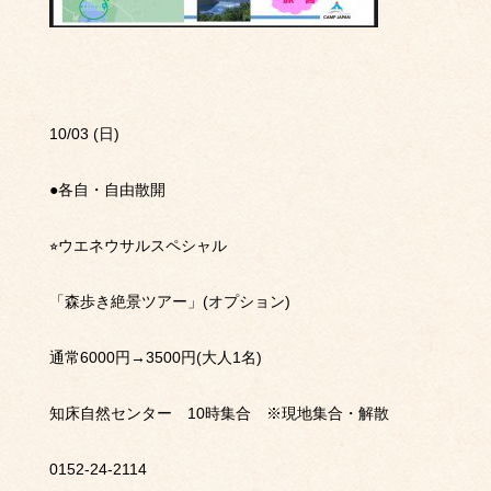
10/03 (
日
)
●
各自・自由散開
⭐︎
ウエネウサルスペシャル
「森歩き絶景ツアー」
(
オプション
)
通常
6000
円
→3500
円
(
大人
1
名
)
知床自然センター
10
時集合 ※現地集合・解散
0152-24-2114