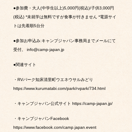
●
参加費・大人
(
中学生以上
)5,000
円
(
税込
)/
子供
3,000
円
(
税込
) *
未就学は無料ですが食事が付きません
*
電源サイ
トは先着順
5
台分
●
参加お申込み
:
キャンプジャパン事務局までメールにて
受付。
info@camp-japan.jp
●
関連サイト
・
RV
パーク知床清里町ウエネウサルみどり
https://www.kurumatabi.com/park/rvpark/734.html
・キャンプジャパン公式サイト
https://camp-japan.jp/
・キャンプジャパン
Facebook
https://www.facebook.com/camp.japan.event