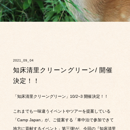
2021_09_04
知床清里クリーングリーン/ 開催
決定！！
「知床清里クリーングリーン」
10/2~3
開催決定！！
これまでも一味違うイベントやツアーを提案している
「
Camp Japan
」が、ご提案する「車中泊で参加できて
地方に貢献するイベント」第三弾
!
が、今回の『知床清里