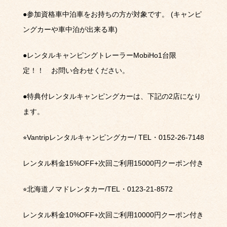
●
参加資格車中泊車をお持ちの方が対象です。
(
キャンピ
ングカーや車中泊が出来る車
)
●
レンタルキャンピングトレーラー
MobiHo1
台限
定！！ お問い合わせください。
●
特典付レンタルキャンピングカーは、下記の
2
店になり
ます。
⭐︎
Vantrip
レンタルキャンピングカー
/ TEL
・
0152-26-7148
レンタル料金
15%OFF+
次回ご利用
15000
円クーポン付き
⭐︎
北海道ノマドレンタカー
/TEL
・
0123-21-8572
レンタル料金
10%OFF+
次回ご利用
10000
円クーポン付き