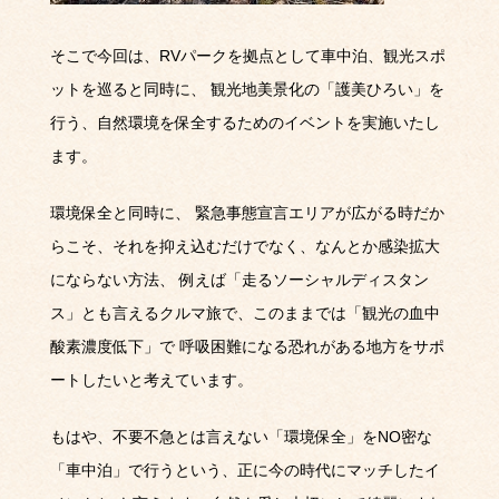
そこで今回は、
RV
パークを拠点として車中泊、観光スポ
ットを巡ると同時に、
観光地美景化の「護美ひろい」を
行う、自然環境を保全するためのイベントを実施いたし
ます。
環境保全と同時に、
緊急事態宣言エリアが広がる時だか
らこそ、それを抑え込むだけでなく、なんとか感染拡大
にならない方法、
例えば「走るソーシャルディスタン
ス」とも言えるクルマ旅で、このままでは「観光の血中
酸素濃度低下」で
呼吸困難になる恐れがある地方をサポ
ートしたいと考えています。
もはや、不要不急とは言えない「環境保全」を
NO
密な
「車中泊」で行うという、正に今の時代にマッチしたイ