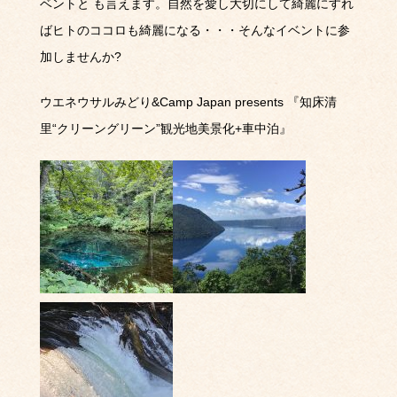
ベントと
も言えます。自然を愛し大切にして綺麗にすれ
ばヒトのココロも綺麗になる・・・そんなイベントに参
加しませんか
?
ウエネウサルみどり
&Camp Japan presents
『知床清
里
“
クリーングリーン
”
観光地美景化
+
車中泊』