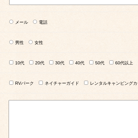
メール
電話
男性
女性
10代
20代
30代
40代
50代
60代以上
RVパーク
ネイチャーガイド
レンタルキャンピングカ