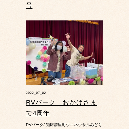
号
2022_07_02
RVパーク おかげさま
で4周年
RVパーク/ 知床清里町ウエネウサルみどり