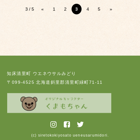
3 / 5
«
1
2
3
4
5
»
知床清里町 ウエネウサルみどり
〒099-4525 北海道斜里郡清里町緑町71-11
(c) siretokokiyosato ueneusarumidori.