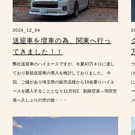
2024_12_04
2
送迎車を増車の為、関東へ行っ
てきました！！
弊社送迎車のハイエースですが、今夏43万キロに達し
ており新規送迎車の導入を検討しておりました。 今
回、ご縁があり埼玉県の販売店様から10名乗りハイエ
ースを購入することとなり11月9日、釧路空港→羽田空
港へ久しぶりの空の旅・・・