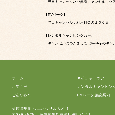
・当日キャンセル及び無断キャンセル：ツ
【RVパーク】
・当日キャンセル：利用料金の１００％
【レンタルキャンピングカー】
・キャンセルにつきましてはVantripのキ
ホーム
ネイチャーツアー
お知らせ
レンタルキャンピン
ごあいさつ
RVパーク施設案内
知床清里町 ウエネウサルみどり
〒099-4525 北海道斜里郡清里町緑町71-11