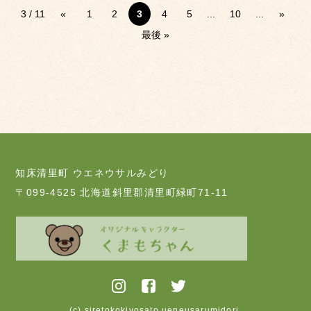
3 / 11
«
1
2
3
4
5
...
10
...
»
最後 »
知床清里町 ウエネウサルみどり
〒099-4525 北海道斜里郡清里町緑町71-11
(c) siretokokiyosato ueneusarumidori.