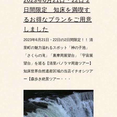
2023年6月21日・22日 2
日間限定 知床を満喫す
るお得なプランをご用意
しました
2023年6月21日・22日の2日間限定！！ 清
里町の魅力溢れるスポット「神の子池」
「さくらの滝」「裏摩周展望台」「宇宙展
望台」を巡る【清里パノラマ周遊ツアー】
知床世界自然遺産区域の当店イチオシツア
ー【森歩き絶景ツアー・・・