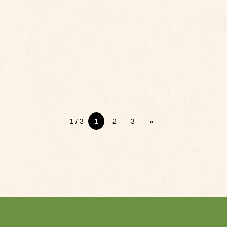
1 / 3
1
2
3
»