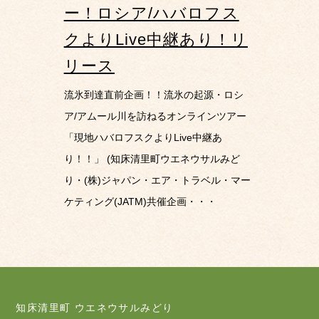
ー！ロシア/ハバロフス
クよりLive中継あり！リ
リース
流氷到達直前企画！！流氷の起源・ロシ
ア/アムール川を訪ねるオンラインツアー
「現地ハバロフスクよりLive中継あ
り！！」 (知床清里町ウエネウサルみど
り・(株)ジャパン・エア・トラベル・マー
ケティング(JATM)共催企画・・・
知床清里町 ウエネウサルみどり