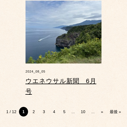
2024_08_05
ウエネウサル新聞 6月
号
1 / 12
1
2
3
4
5
...
10
...
»
最後 »