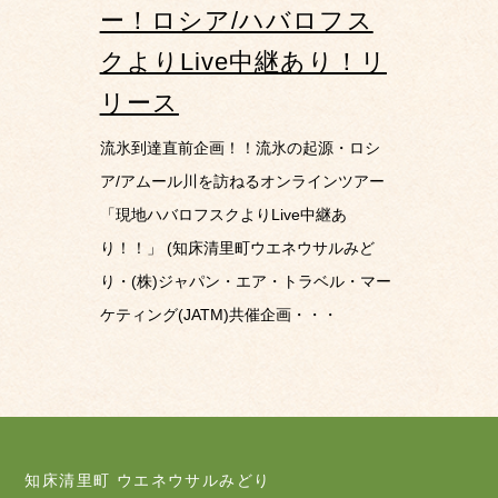
ー！ロシア/ハバロフス
クよりLive中継あり！リ
リース
流氷到達直前企画！！流氷の起源・ロシ
ア/アムール川を訪ねるオンラインツアー
「現地ハバロフスクよりLive中継あ
り！！」 (知床清里町ウエネウサルみど
り・(株)ジャパン・エア・トラベル・マー
ケティング(JATM)共催企画・・・
知床清里町 ウエネウサルみどり