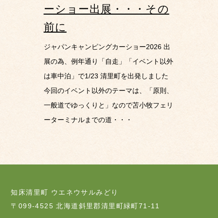
ーショー出展・・・その
前に
ジャパンキャンピングカーショー2026 出
展の為、例年通り「自走」「イベント以外
は車中泊」で1/23 清里町を出発しました
今回のイベント以外のテーマは、「原則、
一般道でゆっくりと」なので苫小牧フェリ
ーターミナルまでの道・・・
知床清里町 ウエネウサルみどり
〒099-4525 北海道斜里郡清里町緑町71-11