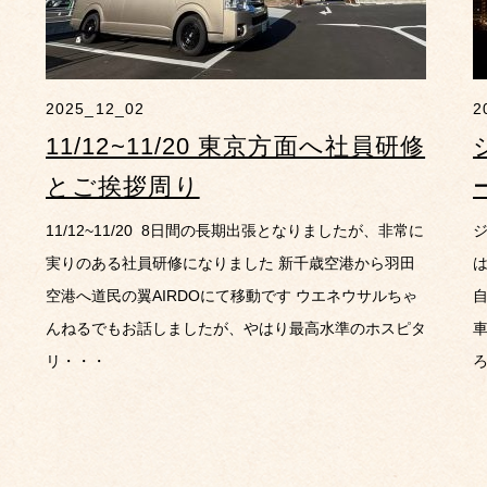
2025_12_02
2
11/12~11/20 東京方面へ社員研修
とご挨拶周り
11/12~11/20 8日間の長期出張となりましたが、非常に
ジ
実りのある社員研修になりました 新千歳空港から羽田
空港へ道民の翼AIRDOにて移動です ウエネウサルちゃ
んねるでもお話しましたが、やはり最高水準のホスピタ
リ・・・