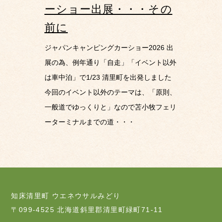
ーショー出展・・・その
前に
ジャパンキャンピングカーショー2026 出
展の為、例年通り「自走」「イベント以外
は車中泊」で1/23 清里町を出発しました
今回のイベント以外のテーマは、「原則、
一般道でゆっくりと」なので苫小牧フェリ
ーターミナルまでの道・・・
知床清里町 ウエネウサルみどり
〒099-4525 北海道斜里郡清里町緑町71-11